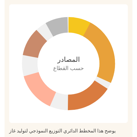
العضوية
المتطايرة
14.6
ما
هي
الصناعات
التي
المصادر
تتطلب
حسب القطاع
عادة
هذا
النوع
من
المعدات
يوضح هذا المخطط الدائري التوزيع النموذجي لتوليد غاز