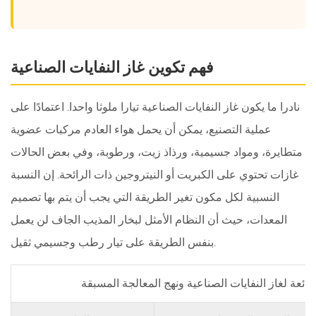
ساعات
التشغيل
4
حيث
فهم تكوين غاز النفايات الصناعية
ينشأ
غاز
نادرا ما يكون غاز النفايات الصناعية تيارا ملوثا واحدا. اعتمادًا على
النفايات
عملية التصنيع، يمكن أن يحمل هواء العادم مركبات عضوية
الصناعية
متطايرة، ومواد جسيمية، ورذاذ زيت، ورطوبة، وفي بعض الحالات
5
غازات تحتوي على الكبريت أو النيتروجين ذات الرائحة. إن النسبة
مطابقة
تكنولوجيا
النسبية لكل مكون تغير الطريقة التي يجب أن يتم بها تصميم
المعالجة
المعدات، حيث أن النظام الأمثل لبخار المذيب الجاف لن يعمل
للصناعة
بنفس الطريقة على تيار رطب وجسيمي ثقيل.
6
مقارنة
شائعة لغاز النفايات الصناعية ونهج المعالجة المسبقة
سمات
التكنولوجيا