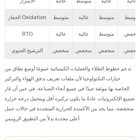
عالية
عالية
متوسط
عالية
الامتزاز
متوسط
متوسط
عالية
متوسط
الحفاز Oxidation
نخفض
متوسط
عالية
عالية
RTO
نخفض
منخفض
منخفض
منخفض
الترشيح الحيوي
تدعم خطوط الطلاء والعمليات الكيميائية عمومًا أوسع نطاق من
خيارات التكنولوجيا لأن ملفات تعريف تدفق الهواء والتركيز
الخاصة بها موثقة جيدًا في جميع أنحاء الصناعة، في حين أن غاز
تجميع الإلكترونيات عادةً ما يكون تركيزه أقل ويتحمل درجة حرارة
منخفضة، مما يحد من الأكسدة الحرارية المتجددة في حالات حمل
أعلى محددة بدلاً من التطبيق الروتيني.