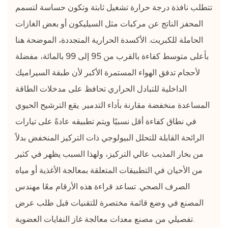
في
تتطلب نافذة درجة حرارة تشغيل ثابتة وتكون حساسة لتسمم
غازات
المحفز الناتج عن مركبات مثل السيليكون أو بعض الغازات
النفايات
الحاملة للكبريت. الأكسدة الحرارية المتجددة، الموضحة هنا
الصناعية
13
بأعلى متوسط ​​كفاءة بالقرب من 95 إلى 99 بالمائة، مفضلة
حول
لأحجام تدفق الهواء المستمرة الأكبر لأن طبقة السيراميك
شركة
الداخلية للتبادل الحراري تحافظ على مدخلات الطاقة
Lv
المساعدة منخفضة مقارنة بأداء التدمير. يقع الترشيح الحيوي
Quan
في نطاق كفاءة أقل نسبيًا ويتم تطبيقه عادةً على تيارات
لتكنولوجيا
حماية
الرائحة القابلة للتحلل البيولوجي ذات التركيز المنخفض بدلاً
البيئة
من بخار المذيب عالي التركيز، ولهذا السبب يظهر في كثير
الهندسية
من الأحيان في التطبيقات المتعلقة بمعالجة الأغذية أو مياه
المحدودة
الصرف الصحي. تساعد قراءة هذه الأرقام معًا مهندس
14
المصنع في وضع قائمة مختصرة للتقنيات قبل طلب عرض
الأسئلة
تفصيلي من مصنع معدات معالجة غاز النفايات العضوية.
المتداولة