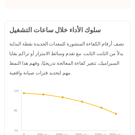
14.1
ما
الذي
تزيله
سلوك الأداء خلال ساعات التشغيل
بالفعل
تصف أرقام الكفاءة المنشورة للمعدات الجديدة نقطة البداية
معدات
معالجة
بدلاً من الثابت الثابت. مع تقدم وسائط الامتزاز أو تراكم بقايا
غاز
السيراميك، تتغير كفاءة المعالجة تدريجيًا، وفهم هذا النمط
النفايات
مهم لتحديد فترات صيانة واقعية.
الصناعية؟
14.2
100
كيف
يتم
اختيار
85
تكنولوجيا
العلاج
70
لمنشأة
2500 ساعة
2000 ساعة
1500 ساعة
1000 ساعة
500 ساعة
0