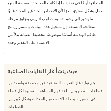
وسائط
المتعاقبة أيضًا في تحديد ما إذا كانت المعالجة المسبقة للمنبع
الامتزاز
تعمل بشكل صحيح، نظرًا لأن الانخفاض الحاد غير المعتاد غالبًا
إلى
ما يشير إلى وجود جسيمات أو رذاذ زيتي يتجاوز مرحلة
الاهتمام
المعالجة المسبقة. إن تسجيل هذه البيانات باستمرار يمنح
14.5
طاقم الهندسة أساسًا موضوعيًا لتخطيط الصيانة بدلاً من
لماذا
تعتبر
الاعتماد على التقدير وحده.
المعالجة
المسبقة
مهمة
إذا
حيث ينشأ غاز النفايات الصناعية
كانت
الوحدة
يتم توليد غاز النفايات الصناعية عبر مجموعة واسعة من
الرئيسية
قطاعات التصنيع، ويساعد فهم المساهمة النسبية لكل قطاع
تعالج
في تفسير سبب اختلاف تصميم المعدات بشكل كبير بين
بالفعل
الصناعات.
المركبات