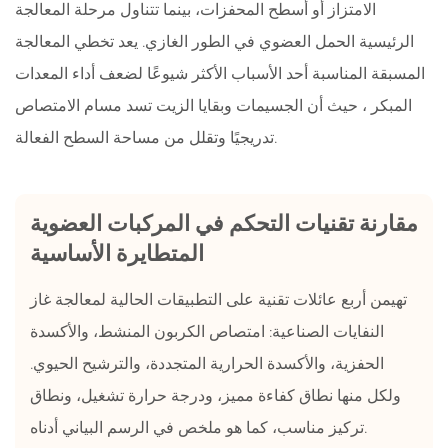
كيفية
الامتزاز أو أسطح المحفزات، بينما تتناول مرحلة المعالجة
اختيار
الرئيسية الحمل العضوي في الطور الغازي.
يعد تخطي المعالجة
معدات
المسبقة المناسبة أحد الأسباب الأكثر شيوعًا لضعف أداء المعدات
معالجة
المبكر
، حيث أن الجسيمات وبقايا الزيت تسد مسام الامتصاص
غاز
تدريجيًا وتقلل من مساحة السطح الفعالة.
النفايات
العضوية
10
مقارنة تقنيات التحكم في المركبات العضوية
داخل
المعدات:
المتطايرة الأساسية
نظرة
تهيمن أربع عائلات تقنية على التطبيقات الحالية لمعالجة غاز
عامة
هيكلية
النفايات الصناعية: امتصاص الكربون المنشط، والأكسدة
11
الحفزية، والأكسدة الحرارية المتجددة، والترشيح الحيوي.
اعتبارات
ولكل منها نطاق كفاءة مميز، ودرجة حرارة تشغيل، ونطاق
التشغيل
تركيز مناسب، كما هو ملخص في الرسم البياني أدناه.
والصيانة