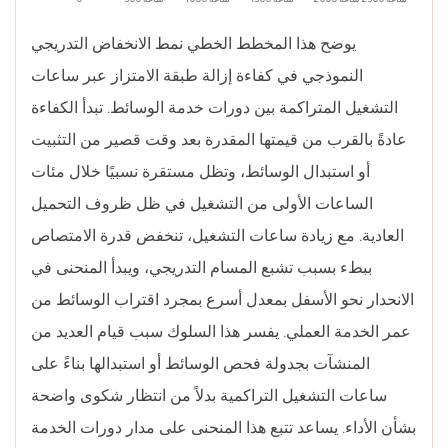
معينة؟
يوضح هذا المخطط الخطي نمط الانخفاض التدريجي
14.3
النموذجي في كفاءة إزالة طبقة الامتزاز عبر ساعات
هل
يمكن
التشغيل المتراكمة بين دورات خدمة الوسائط. تبدأ الكفاءة
الجمع
عادةً بالقرب من قيمتها المقدرة بعد وقت قصير من التثبيت
بين
أو استبدال الوسائط، وتظل مستقرة نسبيًا خلال مئات
الامتزاز
الساعات الأولى من التشغيل في ظل ظروف التحميل
والأكسدة
العادية. مع زيادة ساعات التشغيل، تنخفض قدرة الامتصاص
الحرارية
في
ببطء بسبب تشبع المسام التدريجي، ويبدأ المنحنى في
نظام
الانحدار نحو الأسفل بمعدل أسرع بمجرد اقتراب الوسائط من
واحد؟
عمر الخدمة العملي. يفسر هذا السلوك سبب قيام العديد من
14.4
المنشآت بجدولة فحص الوسائط أو استبدالها بناءً على
كم
ساعات التشغيل التراكمية بدلاً من انتظار شكوى واضحة
مرة
تحتاج
بشأن الأداء. يساعد تتبع هذا المنحنى على مدار دورات الخدمة