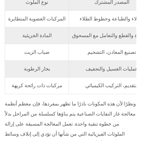
المصدر المشترك
نوع الملوث
جنبا
إلى
طلاء والطباعة وخطوط الطلاء
المركبات العضوية المتطايرة
جنب
7
رة والقطع والتعامل مع المسحوق
المادة الجزيئية
الكفاءة
الحرارية
تصنيع المعادن، التشحيم
ضباب الزيت
واستعادة
الطاقة
عمليات الغسيل والتجفيف
بخار الرطوبة
8
تكوين
التقديم، التركيب الكيميائي
مركبات ذات رائحة كريهة
تدفق
الهواء
ونظرًا لأن هذه المكونات نادرًا ما تظهر بمفردها، فإن معظم أنظمة
قبل
معالجة غاز النفايات الصناعية يتم بناؤها كسلسلة من المراحل بدلاً
وبعد
من خطوة تنقية واحدة. تعمل المعالجة المسبقة على إزالة
المعالجة
9
الملوثات الفيزيائية التي من شأنها أن تؤدي إلى إتلاف وسائط