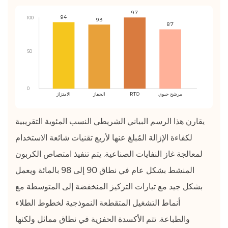
11.1
97
94
100
93
الشيكات
87
اليومية
11.2
50
الشيكات
الأسبوعية
11.3
0
مرشح حيوي
RTO
الحفاز
الامتزاز
الشيكات
الشهرية
يقارن هذا الرسم البياني الشريطي النسب المئوية التقريبية
11.4
لكفاءة الإزالة المُبلغ عنها لأربع تقنيات شائعة الاستخدام
المراجعة
لمعالجة غاز النفايات الصناعية. يتم تنفيذ امتصاص الكربون
السنوية
المنشط بشكل عام في نطاق 90 إلى 98 بالمائة ويعمل
12
بشكل جيد مع تيارات التركيز المنخفضة إلى المتوسطة مع
اتجاه
الصناعة
أنماط التشغيل المتقطعة النموذجية لخطوط الطلاء
للتحكم
والطباعة. تتم الأكسدة الحفزية في نطاق مماثل ولكنها