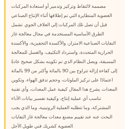
مصممة لالتقاط وتركيز وتدمير أو استعادة المركبات
غاز
النفايات
العضوية المتطايرة التي تم إطلاقها أثناء الإنتاج الصناعي
الصناعية
قبل أن تصل تلك المركبات إلى الغلاف الجوي. تشمل
2
الطرق الأساسية المستخدمة في مجال معالجة غاز
مقارنة
النفايات الصناعية الامتزاز، والأكسدة التحفيزية، والأكسدة
تقنيات
الحرارية المتجددة، واسترداد التكثيف، والغسل للمعالجة
التحكم
المسبقة، ويصل النظام الذي تم تكوينه بشكل صحيح عادةً
في
المركبات
إلى كفاءة إزالة تتراوح بين 90 بالمائة وأكثر من 99 بالمائة
العضوية
اعتمادًا على تركيز الملوثات، وحجم تدفق الهواء، وتكوين
المتطايرة
المعدات. يشرح هذا المقال كيفية عمل المعدات، وأي تقنية
الأساسية
تناسب أي عملية إنتاج، وكيفية تفسير بيانات الأداء
3
المشتركة، وما تتطلبه العملية الروتينية، وما الذي يجب
سلوك
الأداء
البحث عنه عند تقييم مصنع معدات معالجة غاز النفايات
خلال
العضوية كشريك فني طويل الأجل.