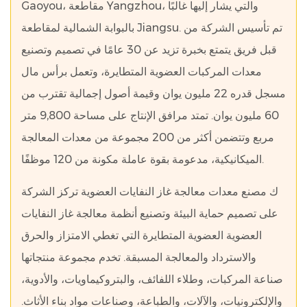
Gaoyou، مقاطعة Yangzhou، والتي يشار إليها غالبًا
بالبوابة الشمالية لمقاطعة Jiangsu. تم تأسيس الشركة من
قبل فريق يتمتع بخبرة تزيد عن 30 عامًا في تصميم وتصنيع
معدات المركبات العضوية المتطايرة، وتعمل برأس مال
مسجل قدره 22 مليون يوان وقيمة أصول إجمالية تقترب من
60 مليون يوان. تمتد مرافق الإنتاج على مساحة 9,800 متر
مربع وتتضمن أكثر من 200 مجموعة من معدات المعالجة
الميكانيكية، مدعومة بقوة عاملة مكونة من 120 موظفًا.
ك
مصنع معدات معالجة غاز النفايات العضوية
تركز الشركة
على تصميم حماية البيئة وتصنيع أنظمة معالجة غاز النفايات
العضوية العضوية المتطايرة التي تغطي الامتزاز والحرق
والاسترداد والمعالجة المسبقة. تخدم مجموعة منتجاتها
صناعة المركبات، وطلاء اللفائف، والبتروكيماويات، والأدوية،
والإلكترونيات، والآلات، والطباعة، وصناعات مواد بناء الأثاث.