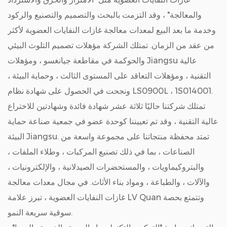
والمعالجة" ، وقد التزمت بالبحث والتصميم والتصنيع والركود
وخدمة ما بعد البيع لمعدات معالجة غازات النفايات العضوية لأكثر
من عقد من الزمان. تمتلك الشركة مؤهلات تصميم التلوث البيئي
والحوكمة في مقاطعة جيانغسو ، ومؤهلات Jiangsu عالية
التقنية ، ومؤهلات التعاقد على المستوى الثالث ، وحماية البيئة ،
ونجحت في الحصول على شهادة نظام LS0900L ، 1S014001.
تمتلك شركتنا حاليًا ثلاثة عشر شهادة فائدة وشهادتين للاختراع
عالية التقنية ، وقد تم تعييننا كوحدة عضو في جمعية صناعة حماية
البيئة Jiangsu. تمتد محفظة منتجاتنا على مجموعة واسعة من
الصناعات ، بما في ذلك تصنيع المركبات ، وطلاء الملفات ،
والبتروكيماويات ، والمستحضرات الصيدلانية ، والإلكترونيات ،
والآلات ، والطباعة ، ومواد بناء الأثاث. في مجال معدات معالجة
غازات النفايات العضوية ، تبرز علامة LV Quan وتتمتع بحصة
سوقية سريعة النمو.