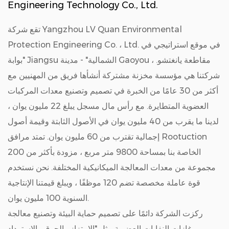
Engineering Technology Co., Ltd.
تقع شركة Yangzhou LV Quan Environmental
Protection Engineering Co. ، Ltd. في موقع استراتيجي في
"بوابة Jiangsu الشمالية" - مدينة Gaoyou ، مقاطعة يانغتشو.
شركتنا هي مؤسسة مخزنة مشتركة أنشأها فريق من المهنيين مع
أكثر من 30 عامًا من الخبرة في تصميم وتصنيع معدات المركبات
العضوية المتطايرة. مع رأس مال مسجل يبلغ 22 مليون يوان ،
لدينا ما يقرب من 40 مليون يوان في الأصول الثابتة وقيمة أصول
إجمالية تقترب من 60 مليون يوان. تمتد مرافق Rootuction
الخاصة بنا بمساحة 9800 متر مربع ، مزودة بأكثر من 200
مجموعة من معدات المعالجة الميكانيكية المختلفة. نحن نستخدم
قوة عاملة مخصصة تضم 120 موظفًا ، ويبلغ قيمتنا الإنتاجية
السنوية 100 مليون يوان.
ركزت الشركة دائمًا على تصميم حماية البيئة وتصنيع معالجة
غازات النفايات العضوية مثل "الامتزاز والحرق والاسترداد