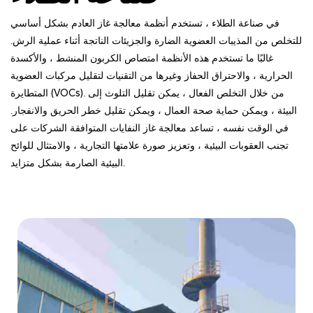
في صناعة الطلاء ، تستخدم أنظمة معالجة غاز العادم بشكل أساسي
للتخلص من المذيبات العضوية الضارة والجزيئات الناتجة أثناء عملية الرش.
غالبًا ما تستخدم هذه الأنظمة امتصاص الكربون المنشط ، والأكسدة
الحرارية ، والاحتراق الحفاز وغيرها من التقنيات لتقليل مركبات العضوية
المتطايرة (VOCs). من خلال التخلص الفعال ، يمكن تقليل التلوث إلى
البيئة ، ويمكن حماية صحة العمال ، ويمكن تقليل خطر الحريق والانفجار.
في الوقت نفسه ، تساعد معالجة غاز النفايات المتوافقة الشركات على
تجنب العقوبات البيئية ، وتعزيز صورة علامتها التجارية ، والامتثال للوائح
البيئية الصارمة بشكل متزايد.