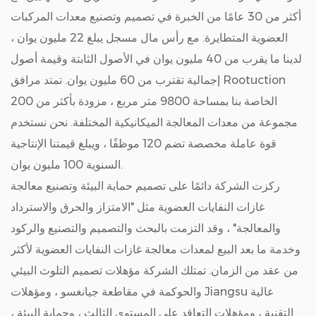
أكثر من 30 عامًا من الخبرة في تصميم وتصنيع معدات المركبات
العضوية المتطايرة. مع رأس مال مسجل يبلغ 22 مليون يوان ،
لدينا ما يقرب من 40 مليون يوان في الأصول الثابتة وقيمة أصول
إجمالية تقترب من 60 مليون يوان. تمتد مرافق Rootuction
الخاصة بنا بمساحة 9800 متر مربع ، مزودة بأكثر من 200
مجموعة من معدات المعالجة الميكانيكية المختلفة. نحن نستخدم
قوة عاملة مخصصة تضم 120 موظفًا ، ويبلغ قيمتنا الإنتاجية
السنوية 100 مليون يوان.
ركزت الشركة دائمًا على تصميم حماية البيئة وتصنيع معالجة
غازات النفايات العضوية مثل "الامتزاز والحرق والاسترداد
والمعالجة" ، وقد التزمت بالبحث والتصميم والتصنيع والركود
وخدمة ما بعد البيع لمعدات معالجة غازات النفايات العضوية لأكثر
من عقد من الزمان. تمتلك الشركة مؤهلات تصميم التلوث البيئي
والحوكمة في مقاطعة جيانغسو ، ومؤهلات Jiangsu عالية
التقنية ، ومؤهلات التعاقد على المستوى الثالث ، وحماية البيئة ،