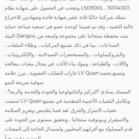
ونجحت في الحصول على شهادة نظام LS0900L ، 1S014001.
تمتلك شركتنا حاليًا ثلاثة عشر شهادة فائدة وشهادتين للاختراع
عالية التقنية ، وقد تم تعييننا كوحدة عضو في جمعية صناعة حماية
البيئة Jiangsu. تمتد محفظة منتجاتنا على مجموعة واسعة من
الصناعات ، بما في ذلك تصنيع المركبات ، وطلاء الملفات ،
والبتروكيماويات ، والمستحضرات الصيدلانية ، والإلكترونيات ،
والآلات ، والطباعة ، ومواد بناء الأثاث. في مجال معدات معالجة
غازات النفايات العضوية ، تبرز علامة LV Quan وتتمتع بحصة
سوقية سريعة النمو.
التمسك بمبادئ "التركيز والتكنولوجيا والجودة والخدمة والرضا" ،
امتصت LV Quan وتكامل التقنيات الأجنبية المتقدمة في تصنيع
تقنيات الامتزاز والحرق. لقد قمنا بتلخيص وتعزيز السلامة
والاستقرار وموثوقية منتجاتنا ، وتحقيق مستوى من الجودة على
قدم المساواة مع أقرانهم المحليين واستبدال الحاجة إلى المعدات
المستوردة تدريجياً.